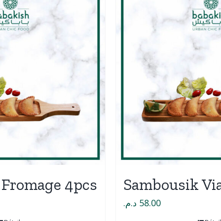
 Fromage 4pcs
Sambousik Vi
د.م.
58.00