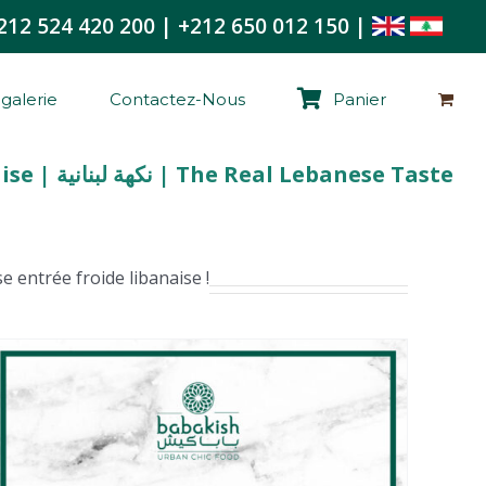
212 524 420 200
|
+212 650 012 150
|
galerie
Contactez-Nous
Panier
La Vraie Saveur Libanaise | نكهة لبنانية | The Real Lebanese Taste
entrée froide libanaise !