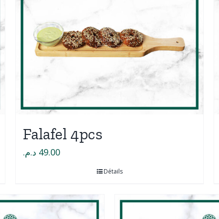
Falafel 4pcs
د.م.
49.00
Détails