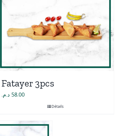
Fatayer 3pcs
د.م.
58.00
Détails