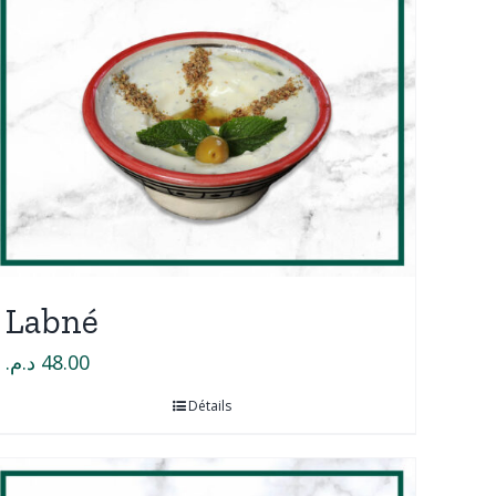
Labné
د.م.
48.00
Détails