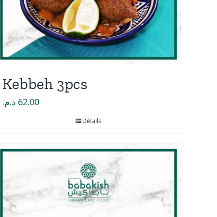
Kebbeh 3pcs
د.م.
62.00
Détails