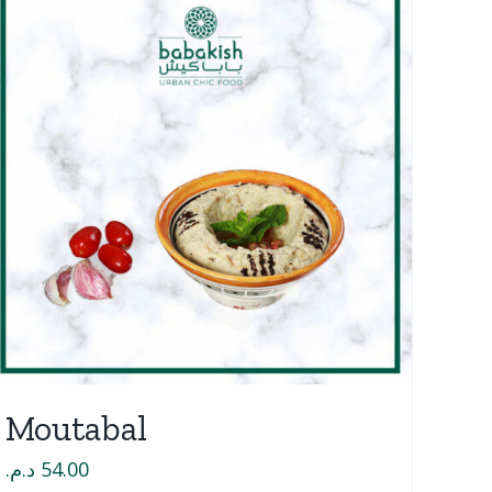
Moutabal
د.م.
54.00