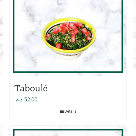
Taboulé
د.م.
52.00
Détails