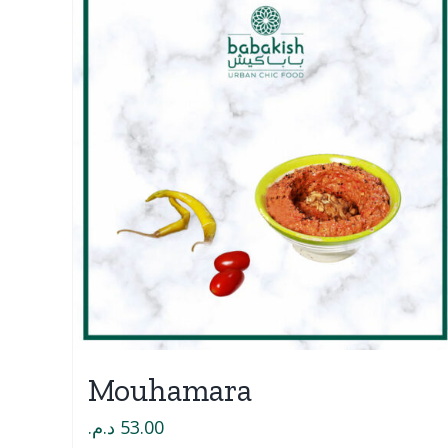
Mouhamara
د.م.
53.00