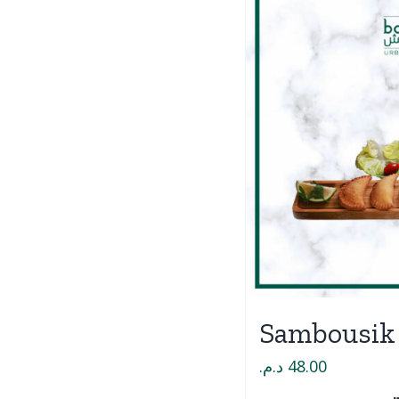
Sambousik
د.م.
48.00