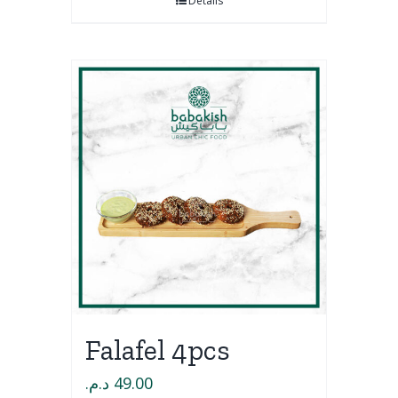
Détails
Falafel 4pcs
د.م.
49.00