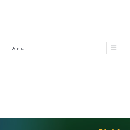
Passer
au
contenu
Aller à...