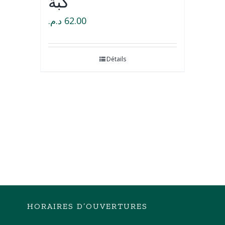
كبة
د.م.
62.00
Détails
HORAIRES D’OUVERTURES