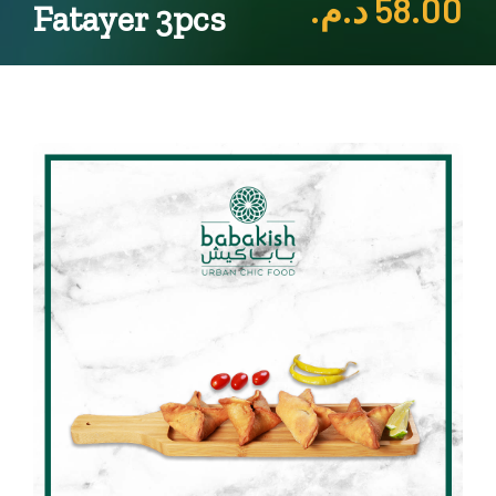
د.م.
58.00
Fatayer 3pcs