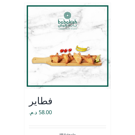
فطاير
د.م.
58.00