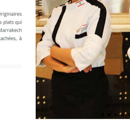
Originaires
s plats qui
 Marrakech
tachées, à