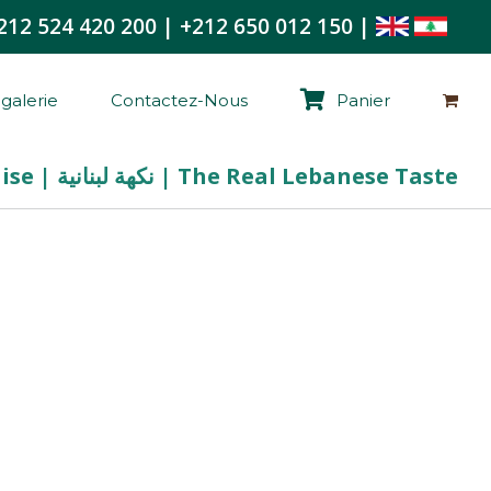
212 524 420 200
|
+212 650 012 150
|
galerie
Contactez-Nous
Panier
La Vraie Saveur Libanaise | نكهة لبنانية | The Real Lebanese Taste