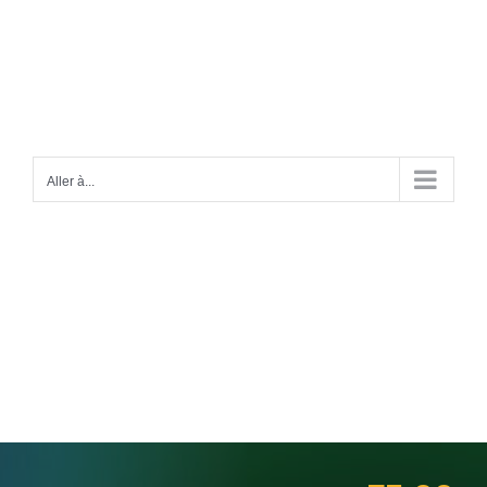
Passer
au
contenu
Aller à...