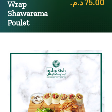
د.م.
75.00
Wrap
Shawarama
Poulet