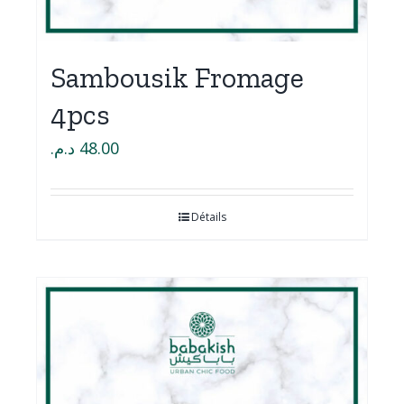
Sambousik Fromage
4pcs
د.م.
48.00
Détails