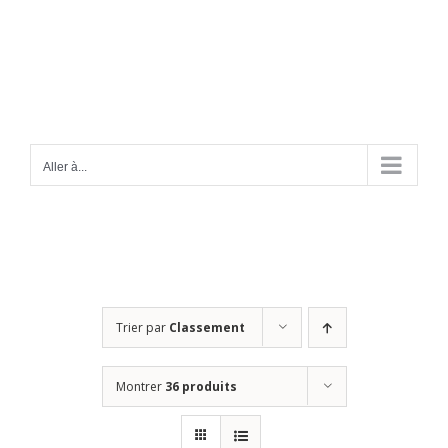
Passer
au
contenu
Aller à...
Trier par
Classement
Montrer
36 produits