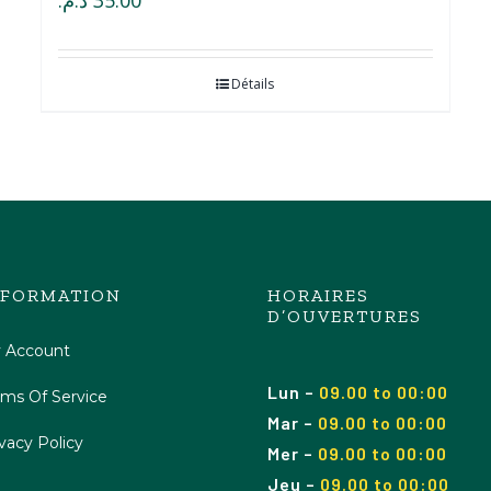
د.م.
35.00
Détails
NFORMATION
HORAIRES
D’OUVERTURES
 Account
Lun
–
09.00 to 00:00
rms Of Service
Mar
–
09.00
to 00
:00
vacy Policy
Mer
–
09.00
to 00
:00
Jeu
–
09.00
to 00
:00