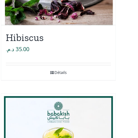
Hibiscus
د.م.
35.00
Détails