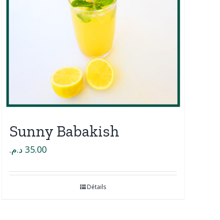
Sunny Babakish
د.م.
35.00
Détails