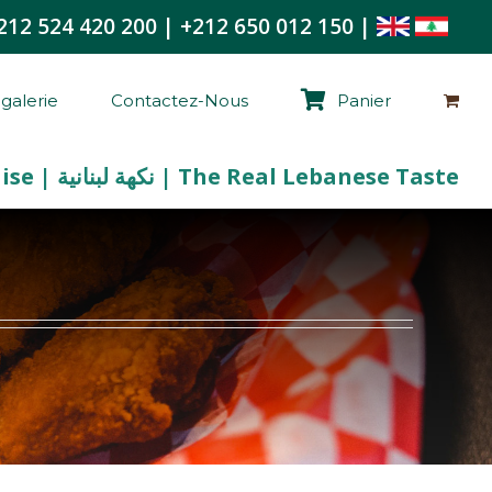
212 524 420 200
|
+212 650 012 150
|
galerie
Contactez-Nous
Panier
La Vraie Saveur Libanaise | نكهة لبنانية | The Real Lebanese Taste