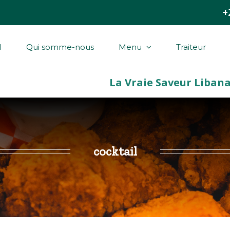
+
l
Qui somme-nous
Menu
Traiteur
cocktail