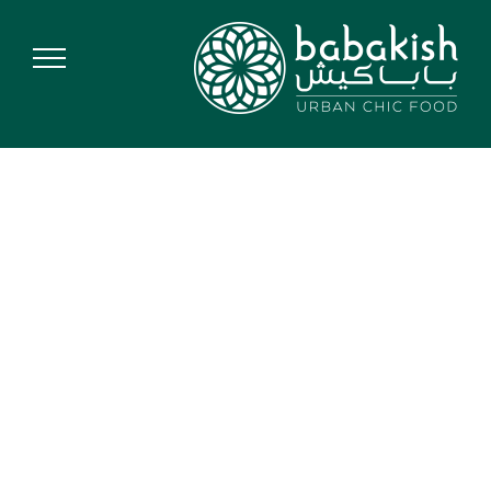
Ski
t
conten