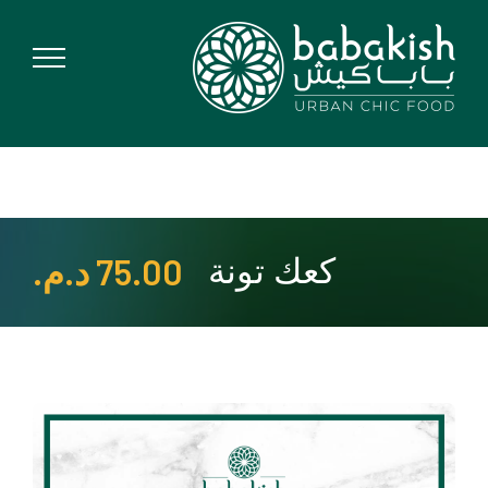
Ski
t
conten
كعك تونة
75.00
د.م.