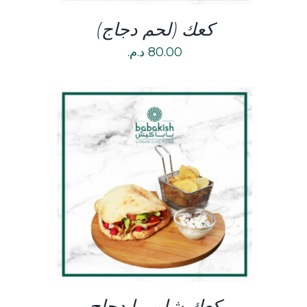
كعك (لحم دجاج)
80.00
د.م.
DETAILS
كعك شاورما دجاج