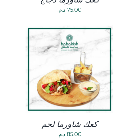
75.00
د.م.
DETAILS
كعك شاورما لحم
85.00
د.م.