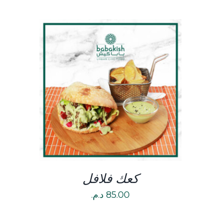
DETAILS
كعك فلافل
85.00
د.م.