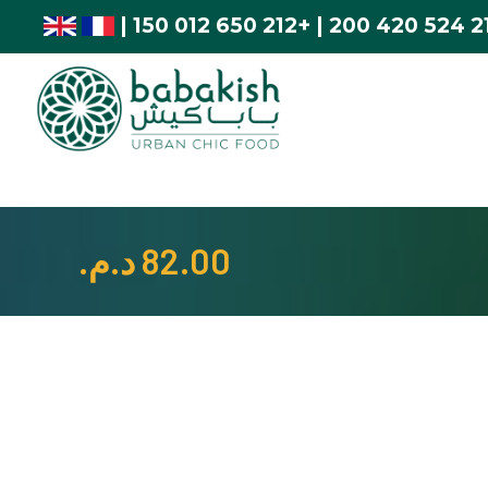
|
+212 650 012 150
|
82.00
د.م.