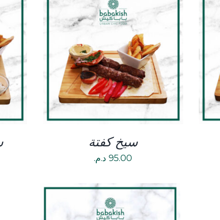
DETAILS
سيخ كفتة
س
95.00
د.م.