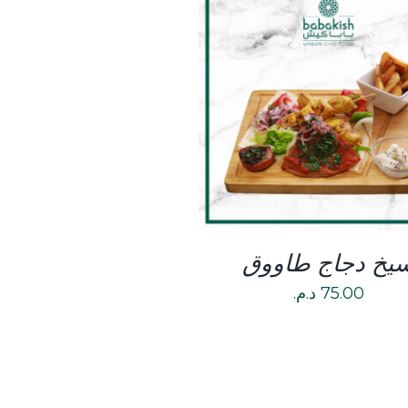
DETAILS
يخ دجاج طاووق
75.00
د.م.