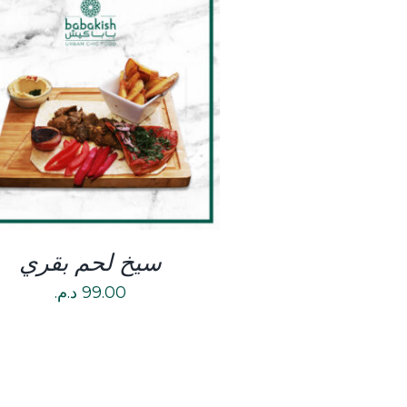
DETAILS
سيخ لحم بقري
99.00
د.م.