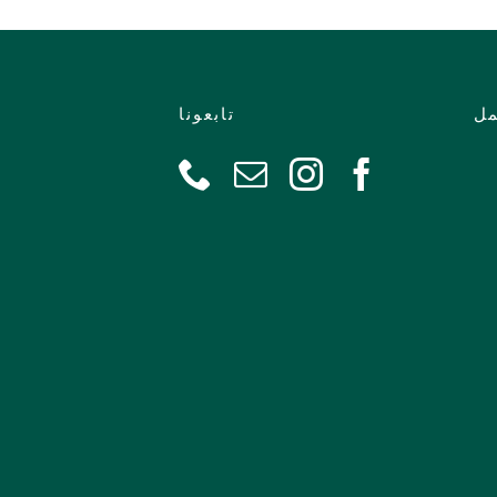
مل
تابعونا