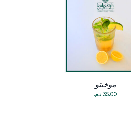
DETAILS
موخيتو
35.00
د.م.