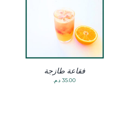
DETAILS
فقاعة طازجة
35.00
د.م.