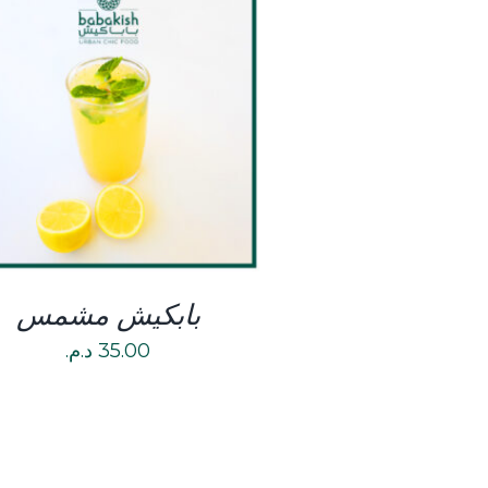
DETAILS
بابكيش مشمس
35.00
د.م.