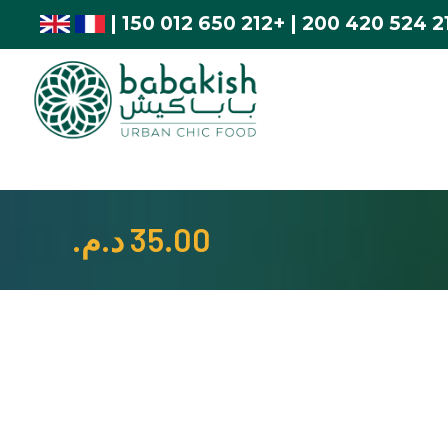
|
+212 650 012 150
|
35.00
د.م.