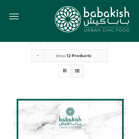
Ski
t
conten
Sort by
Default Order
Show
12 Products