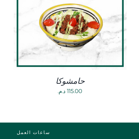
DETAILS
حامشوكا
115.00
د.م.
ساعات العمل