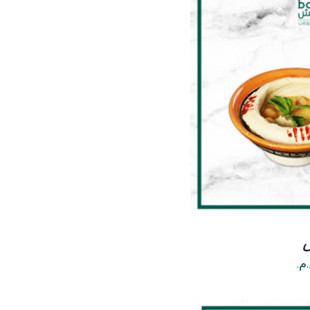
D
.م.