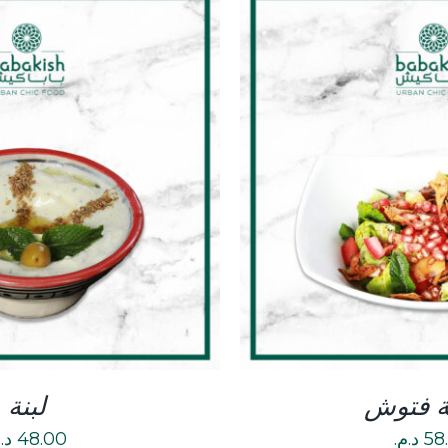
DETAILS
DETAI
 فتوش
لبنة
58
د.م.
48.00
د.