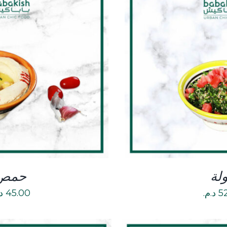
ETAILS
DETA
ولة
حمص
5
د.م.
45.00
د