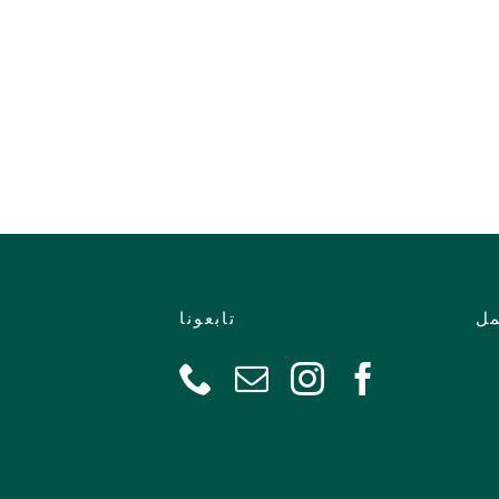
مل
تابعونا