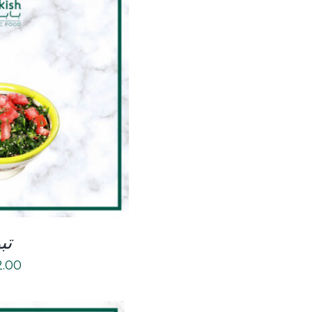
ILS
تب
2.00