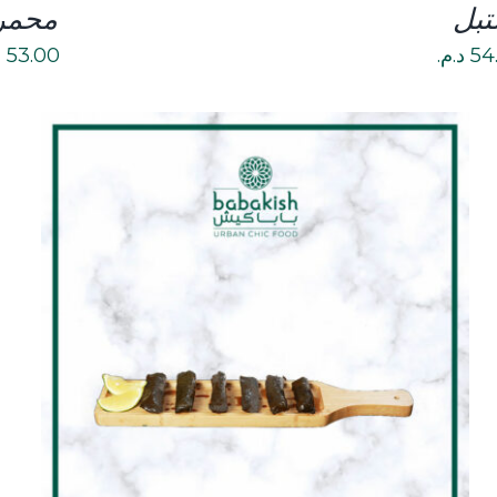
تبل
محمر
54
د.م.
53.00
د
DETAILS