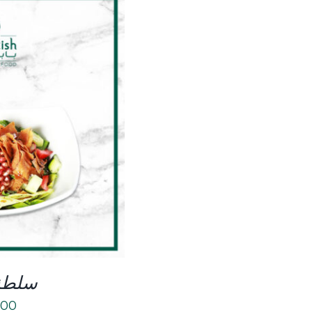
LS
سلطة
.00