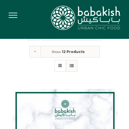
Ski
t
conten
Sort by
Default Order
Show
12 Products