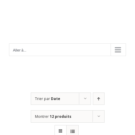
Passer
au
contenu
Aller à...
Trier par
Date
Montrer
12 produits